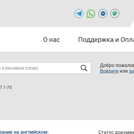
О нас
Поддержка и Опл
Добро пожалов
Войдите
или
за
7.1-75
вание на английском:
Статус докумен