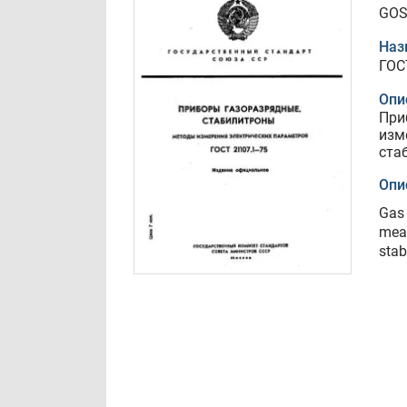
GOS
Наз
ГОС
Опи
При
изм
ста
Опи
Gas 
meas
stab