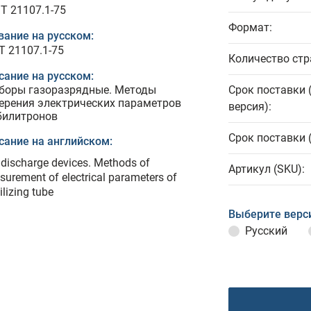
T 21107.1-75
Формат:
вание на русском:
Т 21107.1-75
Количество стр
сание на русском:
боры газоразрядные. Методы
Срок поставки 
ерения электрических параметров
версия):
билитронов
Срок поставки 
сание на английском:
discharge devices. Methods of
Артикул (SKU):
urement of electrical parameters of
ilizing tube
Выберите верс
Русский