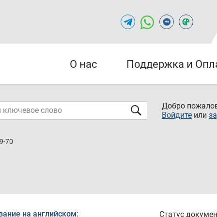
О нас
Поддержка и Опл
Добро пожалов
Войдите
или
за
9-70
вание на английском:
Статус докумен