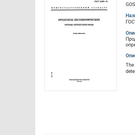
GOS
Наз
ГОС
Опи
Про
опр
Опи
The 
dete