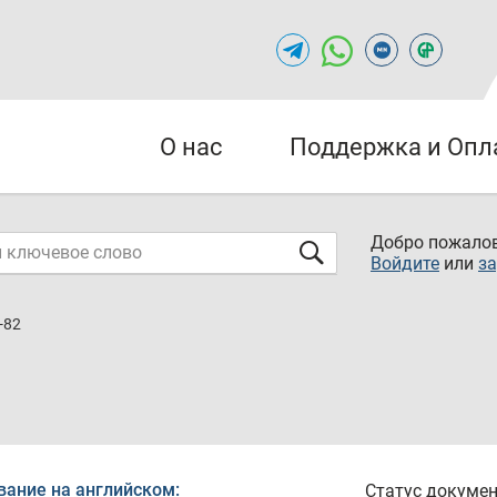
О нас
Поддержка и Опл
Добро пожалов
Войдите
или
за
-82
вание на английском:
Статус докумен