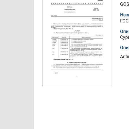
GOS
Наз
ГОС
Опи
Сур
Опи
Anti