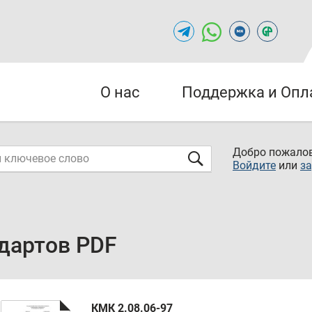
О нас
Поддержка и Опл
Добро пожалов
Войдите
или
за
дартов PDF
КМК 2.08.06-97