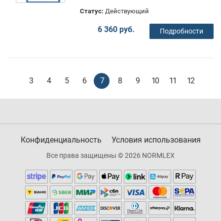
Статус:
Действующий
6 360 руб.
Подробности
3
4
5
6
7
8
9
10
11
12
Конфиденциальность
Условия использования
Все права защищены © 2026 NORMLEX